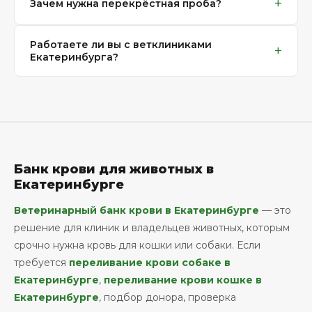
+
Зачем нужна перекрёстная проба?
групп крови. Если нужны другие компоненты крови
ветеринарных клиник.
— эритроцитарная масса, плазма или
Перекрёстная проба помогает проверить
тромбоконцентрат — мы можем изготовить их под
Работаете ли вы с ветклиниками
совместимость крови донора и реципиента перед
+
заказ в течение 3 дней.
Екатеринбурга?
переливанием. Это особенно важно для снижения
риска нежелательных трансфузионных реакций у
Да, мы сотрудничаем с ветеринарными клиниками,
собак и кошек.
стационарами и хирургическими отделениями.
Можно обращаться как по разовым экстренным
заявкам, так и для регулярного обеспечения
компонентами крови.
Банк крови для животных в
Екатеринбурге
Ветеринарный банк крови в Екатеринбурге
— это
решение для клиник и владельцев животных, которым
срочно нужна кровь для кошки или собаки. Если
требуется
переливание крови собаке в
Екатеринбурге
,
переливание крови кошке в
Екатеринбурге
, подбор донора, проверка