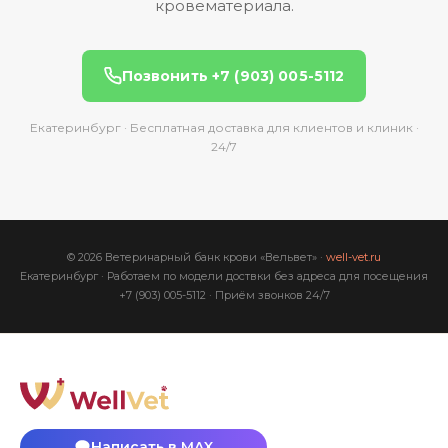
кровематериала.
Позвонить +7 (903) 005-5112
Екатеринбург · Бесплатная доставка для клиентов и клиник ·
24/7
© 2026 Ветеринарный банк крови «Вельвет» ·
well-vet.ru
Екатеринбург · Работаем по модели доствки без адреса для посещения
+7 (903) 005-5112
· Приём звонков 24/7
Написать в MAX