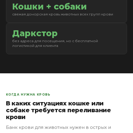
Кошки + собаки
свежая донорская кровь животных всех групп крови
Даркстор
без адреса для посещения, но с бесплатной
логистикой для клиента
КОГДА НУЖНА КРОВЬ
В каких ситуациях кошке или
собаке требуется переливание
крови
Банк крови для животных нужен в острых и