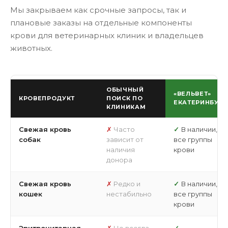
Мы закрываем как срочные запросы, так и
плановые заказы на отдельные компоненты
крови для ветеринарных клиник и владельцев
животных.
ОБЫЧНЫЙ
«ВЕЛЬВЕТ»
КРОВЕПРОДУКТ
ПОИСК ПО
ЕКАТЕРИНБУРГ
КЛИНИКАМ
Свежая кровь
Часто
В наличии,
собак
зависит от
все группы
наличия
крови
донора
Свежая кровь
Редко и
В наличии,
кошек
нестабильно
все группы
крови