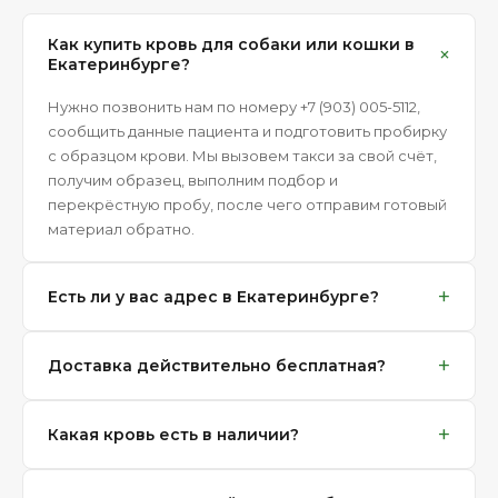
Как купить кровь для собаки или кошки в
+
Екатеринбурге?
Нужно позвонить нам по номеру +7 (903) 005-5112,
сообщить данные пациента и подготовить пробирку
с образцом крови. Мы вызовем такси за свой счёт,
получим образец, выполним подбор и
перекрёстную пробу, после чего отправим готовый
материал обратно.
+
Есть ли у вас адрес в Екатеринбурге?
В Екатеринбурге мы работаем по модели
+
Доставка действительно бесплатная?
даркстора, поэтому клиентского адреса для
посещения нет. Это сделано специально для
Да. Мы оплачиваем такси, на котором к нам едет
ускорения логистики и быстрой доставки
+
Какая кровь есть в наличии?
пробирка с образцом крови, и также оплачиваем
кровематериалов без приёма на месте.
обратную доставку готового кровематериала. Это
В наличии есть свежая кровь кошек и собак всех
бесплатно как для владельцев животных, так и для