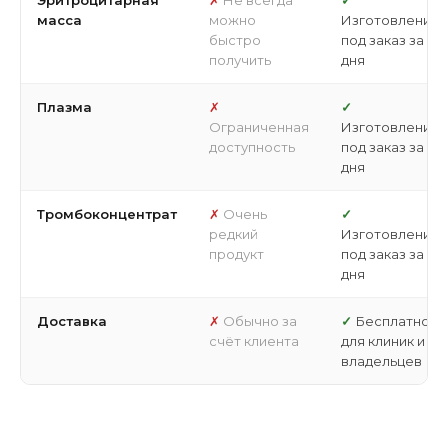
Эритроцитарная
Не всегда
масса
можно
Изготовление
быстро
под заказ за 3
получить
дня
Плазма
Ограниченная
Изготовление
доступность
под заказ за 3
дня
Тромбоконцентрат
Очень
редкий
Изготовление
продукт
под заказ за 3
дня
Доставка
Обычно за
Бесплатно
счёт клиента
для клиник и
владельцев