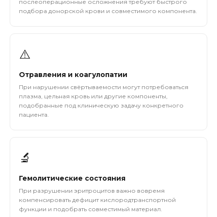
послеоперационные осложнения требуют быстрого
подбора донорской крови и совместимого компонента.
⚠️
Отравления и коагулопатии
При нарушении свёртываемости могут потребоваться
плазма, цельная кровь или другие компоненты,
подобранные под клиническую задачу конкретного
пациента.
🔬
Гемолитические состояния
При разрушении эритроцитов важно вовремя
компенсировать дефицит кислородтранспортной
функции и подобрать совместимый материал.