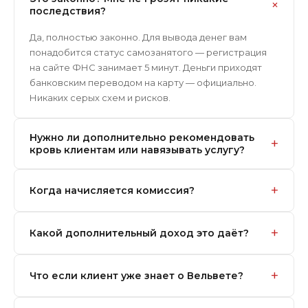
+
последствия?
Да, полностью законно. Для вывода денег вам
понадобится статус самозанятого — регистрация
на сайте ФНС занимает 5 минут. Деньги приходят
банковским переводом на карту — официально.
Никаких серых схем и рисков.
Нужно ли дополнительно рекомендовать
+
кровь клиентам или навязывать услугу?
Нет. Вы называете код только тем владельцам,
+
Когда начисляется комиссия?
которым сами назначаете переливание по
медицинским показаниям — то есть делаете свою
Автоматически сразу после оплаты заказа
обычную работу. Вы рекомендуете надёжный банк
+
Какой дополнительный доход это даёт?
клиентом. Уведомление приходит в бот мгновенно.
крови, помогаете клиенту сэкономить 5% — и
Вам не нужно ничего делать — ни запрашивать, ни
получаете приятную прибавку к зарплате.
Стартовая ставка — 7% с каждого заказа. Средний
подтверждать.
+
Что если клиент уже знает о Вельвете?
чек заказа на переливание крови — от 20 000 до 60
000 ₽. При 4 направлениях в месяц и среднем чеке
Всё равно называйте код. Скидка 5% применяется к
35 000 ₽ — около 9 800 ₽/мес. При росте до грейда