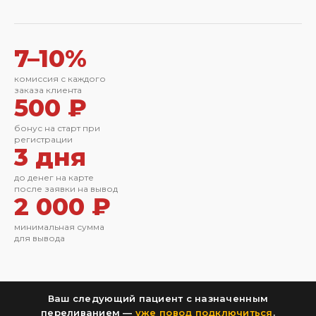
7–10%
комиссия с каждого
заказа клиента
500 ₽
бонус на старт при
регистрации
3 дня
до денег на карте
после заявки на вывод
2 000 ₽
минимальная сумма
для вывода
Ваш следующий пациент с назначенным
переливанием —
уже повод подключиться
.