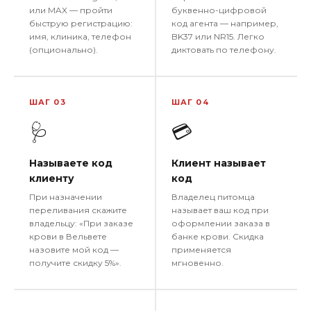
или MAX — пройти
буквенно-цифровой
быструю регистрацию:
код агента — например,
имя, клиника, телефон
BK37 или NR15. Легко
(опционально).
диктовать по телефону.
ШАГ 03
ШАГ 04
🩺
💳
Называете код
Клиент называет
клиенту
код
При назначении
Владелец питомца
переливания скажите
называет ваш код при
владельцу: «При заказе
оформлении заказа в
крови в Вельвете
банке крови. Скидка
назовите мой код —
применяется
получите скидку 5%».
мгновенно.