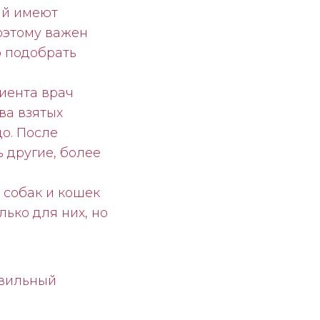
ий имеют
оэтому важен
о подобрать
иента врач
ва взятых
до. После
 другие, более
 собак и кошек
ько для них, но
авильный