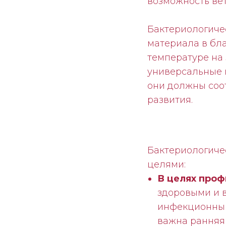
возможность вет
Бактериологиче
материала в бл
температуре на 
универсальные 
они должны соо
развития.
Бактериологиче
целями:
В целях проф
здоровыми и в
инфекционный 
важна ранняя 