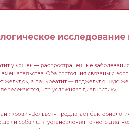
логическое исследование 
еатит у кошек — распространенные заболевани
 вмешательства. Оба состояния связаны с вос
т желудок, а панкреатит — поджелудочную жел
пересекаются, что усложняет диагностику.
нк крови «Вельвет‎» предлагает бактериологи
ошек и собак для установления точного диагн