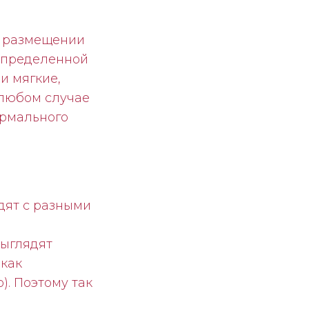
а размещении
определенной
и мягкие,
 любом случае
ормального
дят с разными
выглядят
 как
. Поэтому так