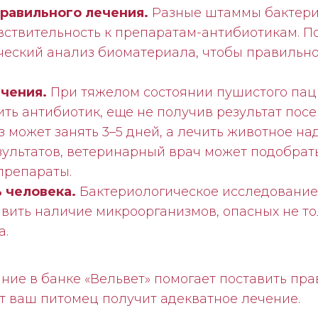
равильного лечения.
Разные штаммы бактер
вствительность к препаратам-антибиотикам. П
ческий анализ биоматериала, чтобы правильн
ечения.
При тяжелом состоянии пушистого пац
ть антибиотик, еще не получив результат посе
з может занять 3–5 дней, а лечить животное на
ультатов, ветеринарный врач может подобрать
препараты.
 человека.
Бактериологическое исследование
вить наличие микроорганизмов, опасных не тол
а.
ние в банке «Вельвет‎» помогает поставить пр
ит ваш питомец получит адекватное лечение.