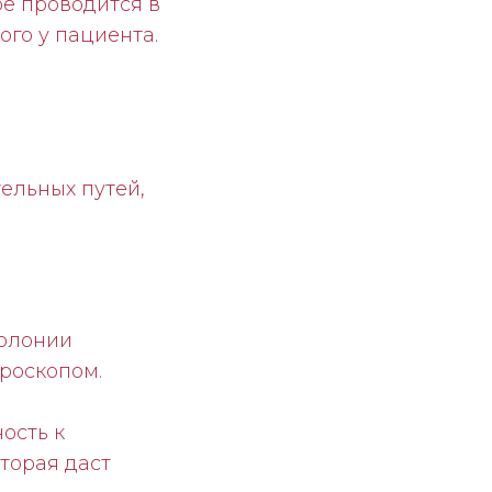
ое проводится в
ого у пациента.
ельных путей,
колонии
роскопом.
ость к
торая даст