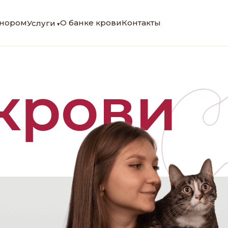
онором
О банке крови
Контакты
Услуги
крови