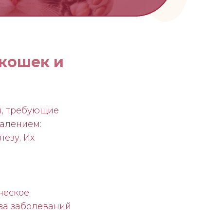
кошек и
я, требующие
палением:
езу. Их
ческое
оза заболеваний