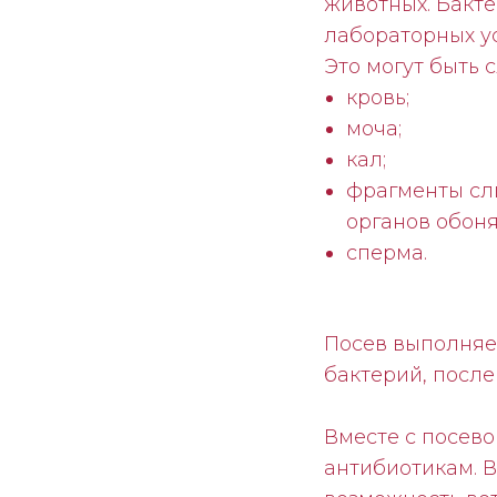
животных. Бакт
лабораторных ус
Это могут быть
кровь;
моча;
кал;
фрагменты сли
органов обоня
сперма.
Посев выполняет
бактерий, посл
Вместе с посево
антибиотикам. В