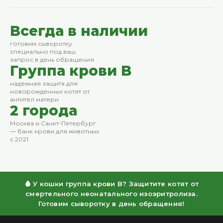
Всегда в наличии
готовим сыворотку
специально под ваш
запрос в день обращения
Группа крови B
надежная защита для
новорожденных котят от
антител матери
2 города
Москва и Санкт-Петербург
— банк крови для животных
с 2021
🩸 У кошки группа крови B? Защитите котят от
смертельного неонатального изоэритролиза.
Готовим сыворотку в день обращения!