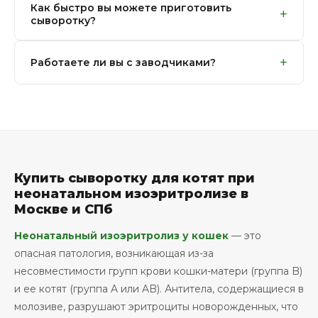
подготовленная сыворотка от донора с безопасной
Как быстро вы можете приготовить
донорской базы, обученного персонала и
+
сыворотку?
группой крови заменяет молозиво, обеспечивая
профессиональных центрифуг. Это кровепродукт,
котят необходимыми антителами для выживания.
который делается под конкретный запрос. Банк
Мы готовим сыворотку в день обращения в наших
крови «Вельвет» специализируется на этом и всегда
+
Работаете ли вы с заводчиками?
филиалах в Москве и Санкт-Петербурге. Позвоните
располагает ресурсами для приготовления
нам заранее при планировании родов или сразу же
сыворотки в день обращения.
Да, мы активно сотрудничаем с
после появления котят на свет, чтобы мы
профессиональными заводчиками тех пород,
оперативно приступили к производству.
которые находятся в зоне риска (британские,
шотландские, корниш-рексы и др.). Вы можете
обращаться к нам как экстренно, так и заранее
довязывать плановые роды.
Купить сыворотку для котят при
неонатальном изоэритролизе в
Москве и СПб
Неонатальный изоэритролиз у кошек
— это
опасная патология, возникающая из-за
несовместимости групп крови кошки-матери (группа B)
и ее котят (группа A или AB). Антитела, содержащиеся в
молозиве, разрушают эритроциты новорожденных, что