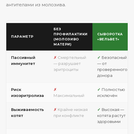
антителами из молозива.
БЕЗ
ПРОФИЛАКТИКИ
СЫВОРОТКА
ПАРАМЕТР
(МОЛОЗИВО
«ВЕЛЬВЕТ»
МАТЕРИ)
Пассивный
Смертельный
Безопасный
иммунитет
— разрушает
— от
эритроциты
проверенного
донора
Риск
Полностью
изоэритролиза
Максимальный
исключён
Выживаемость
Крайне низкая
Высокая —
котят
при конфликте
котята растут
здоровыми