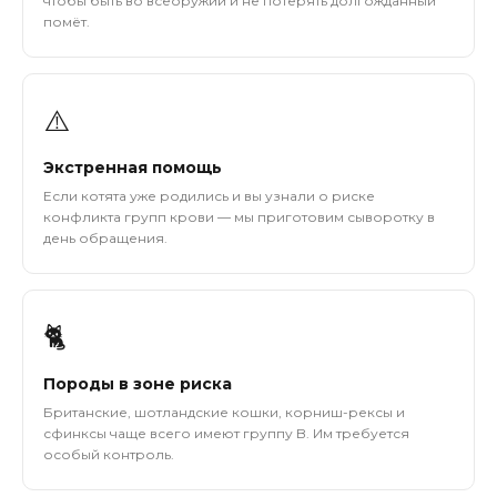
чтобы быть во всеоружии и не потерять долгожданный
помёт.
⚠️
Экстренная помощь
Если котята уже родились и вы узнали о риске
конфликта групп крови — мы приготовим сыворотку в
день обращения.
🐈
Породы в зоне риска
Британские, шотландские кошки, корниш-рексы и
сфинксы чаще всего имеют группу B. Им требуется
особый контроль.