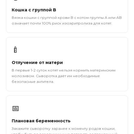
Кошка с группой B
Вязка кошки с группой крови B с котом группы A или AB
означает почти 100% риск изоэритролиза для котят.
🍼
Отлучение от матери
В первые 1-2 суток котят нельзя кормить материнским
молозивом. Сыворотка даёт им необходимые
безопасные антитела.
📅
Плановая беременность
Закажите сыворотку заранее к моменту родов кошки,