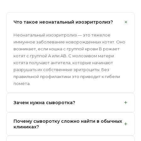
+
Что такое неонатальный изоэритролиз?
Неонатальный изоэритролиз — это тяжелое
иммунное заболевание новорожденных котят. Оно
возникает, если кошка с группой крови B рожает
котят с группой A или AB. С молозивом матери
котята получают антитела, которые начинают
разрушать их собственные эритроциты. Без
правильной профилактики это приводит к гибели
помёта.
+
Зачем нужна сыворотка?
Чтобы спасти котят от изоэритролиза, их
Почему сыворотку сложно найти в обычных
необходимо отлучить от матери в первые 1-2 суток,
+
клиниках?
не давая им пить молозиво. Но без молозива котята
остаются без пассивного иммунитета. Специально
Производство сыворотки требует наличия