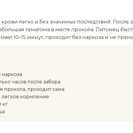
рови легко и без значимых последствий. После за
небольшая гематома в месте прокола. Питомец быс
мает 10–15 минут, проходит без наркоза и не прич
з наркоза
лько часов после забора
е прокола, проходит сама
и лёгкое кормление
0 кг
ца