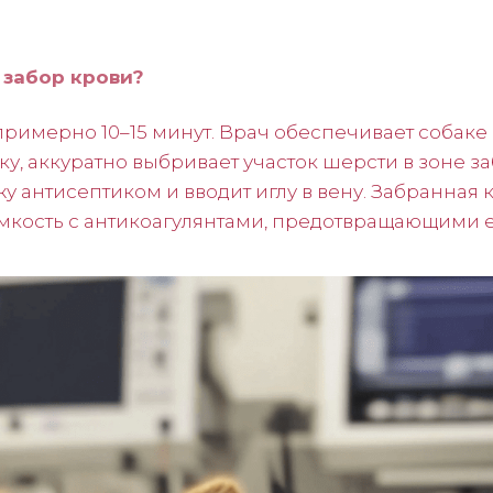
 забор крови?
примерно 10–15 минут. Врач обеспечивает собак
у, аккуратно выбривает участок шерсти в зоне за
у антисептиком и вводит иглу в вену. Забранная 
мкость с антикоагулянтами, предотвращающими е