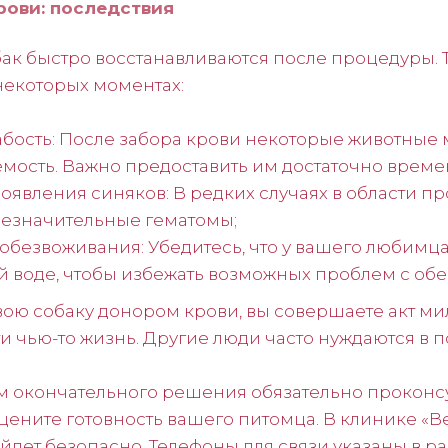
рови: последствия
ак быстро восстанавливаются после процедуры. 
некоторых моментах:
бость: После забора крови некоторые животные 
мость. Важно предоставить им достаточно времен
явления синяков: В редких случаях в области пр
незначительные гематомы;
обезвоживания: Убедитесь, что у вашего любимца 
ей воде, чтобы избежать возможных проблем с об
вою собаку донором крови, вы совершаете акт ми
и чью-то жизнь. Другие люди часто нуждаются в 
 окончательного решения обязательно проконсу
цените готовность вашего питомца. В клинике «В
йдет безопасно. Телефоны для связи указаны в ра