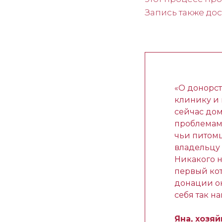
Запись также дос
«О донорст
клинику и 
сейчас дом
проблемам
чьи питомц
владельцу 
Никакого н
первый кот
донации он
себя так на
Яна, хозя