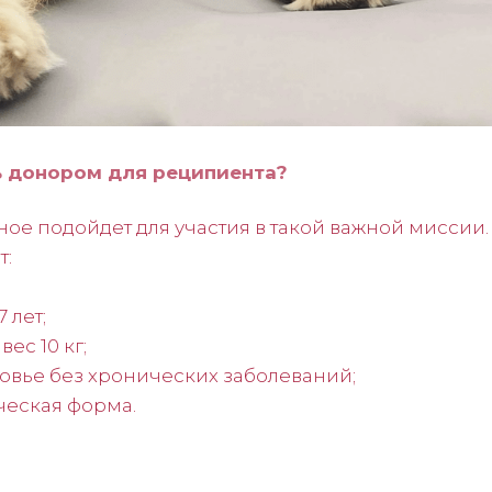
ь донором для реципиента?
ное подойдет для участия в такой важной миссии
т:
7 лет;
ес 10 кг;
овье без хронических заболеваний;
еская форма.