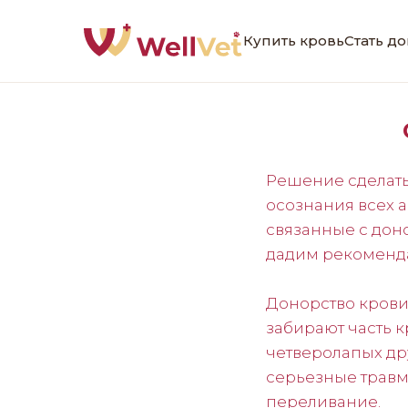
Купить кровь
Стать д
Решение сделать
осознания всех 
связанные с дон
дадим рекоменда
Донорство крови 
забирают часть 
четверолапых др
серьезные травм
переливание.