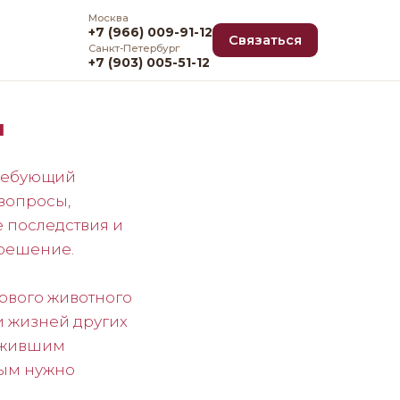
Москва
+7 (966) 009-91-12
Связаться
Санкт-Петербург
+7 (903) 005-51-12
я
требующий
вопросы,
 последствия и
 решение.
рового животного
и жизней других
режившим
рым нужно