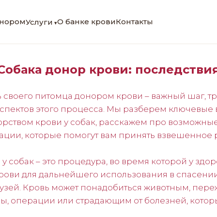
онором
О банке крови
Контакты
Услуги
Собака донор крови: последстви
 своего питомца донором крови – важный шаг, 
аспектов этого процесса. Мы разберем ключевые 
орством крови у собак, расскажем про возможные
ции, которые помогут вам принять взвешенное
у собак – это процедура, во время которой у здо
крови для дальнейшего использования в спасени
узей. Кровь может понадобиться животным, пе
ы, операции или страдающим от болезней, кото