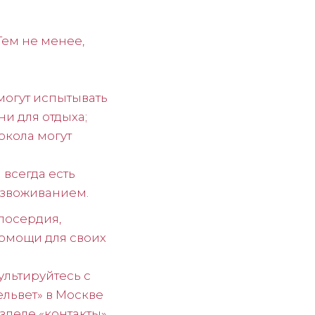
Тем не менее,
могут испытывать
и для отдыха;
окола могут
всегда есть
езвоживанием.
лосердия,
помощи для своих
льтируйтесь с
ельвет» в Москве
зделе «контакты».