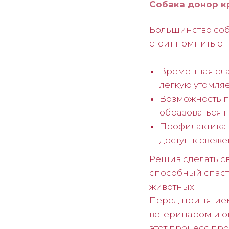
Собака донор к
Большинство соб
стоит помнить о 
Временная сла
легкую утомляе
Возможность по
образоваться 
Профилактика 
доступ к свеж
Решив сделать с
способный спаст
животных.
Перед принятием
ветеринаром и о
этот процесс про