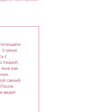
м посещали
. У меня
сь с
ю людей,
 мне как
ных.
Мой самый
 После
е ведет